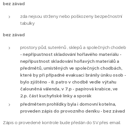
bez závad
zda nejsou strženy nebo poškozeny bezpečnostní
tabulky
bez závad
prostory půd, suterénů , sklepů a společných chodeb
- nepřípustnost skladování hořlavého materiálu -
nepřípustnost skladování hořlavých materiálů a
předmětů, umístěných ve společných chodbách,
které by při případné evakuaci bránily úniku osob -
bylo zjištěno - 8. patro v chodbě vedle výtahu
čalouněná válenda, v 7.p - papírová krabice, ve
2.p. část kuchyňské linky a sporák
předmětem prohlídky byla i domovní kotelna,
proveden zápis do provozního deníku - bez závad
Zápis o provedené kontrole bude předán do SV přes email.