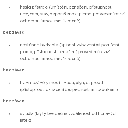
hasicí přístroje (umístění, označení, přístupnost,
uchycení, stav, neporušenost plomb, provedení revizí
odbornou firmou min. 1x ročně)
bez závad
nástěnné hydranty (úplnost vybavení při porušení
plomb, přístupnost, označení, provedení revizí
odbornou firmou min. 1x ročně)
bez závad
hlavní uzávěry médií - voda, plyn, el. proud
(přístupnost, označení bezpečnostními tabulkami)
bez závad
svítidla (kryty, bezpečná vzdálenost od hořlavých
látek)