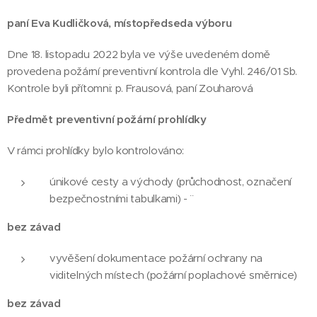
paní Eva Kudličková, místopředseda výboru
Dne 18. listopadu 2022 byla ve výše uvedeném domě
provedena požární preventivní kontrola dle Vyhl. 246/01 Sb.
Kontrole byli přítomni: p. Frausová, paní Zouharová
Předmět preventivní požární prohlídky
V rámci prohlídky bylo kontrolováno:
únikové cesty a východy (průchodnost, označení
bezpečnostními tabulkami) - ¨
bez závad
vyvěšení dokumentace požární ochrany na
viditelných místech (požární poplachové směrnice)
bez závad