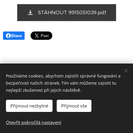
STÁHNOUT 9915051039.pdf
Share
Používáme cookies, abychom zajistili správné fungování a
bezpečnost našich stránek. Tím vám můžeme zajistit tu
nejlepší zkušenost při jejich návštěvě.
Přijmout nezbytné
Přijmout vše
© 2026 Dvorská 20 BLANSKO & Milan OK2STM
Otevřít pokročilá nastavení
Vytvořeno službou
Webnode
Cookies